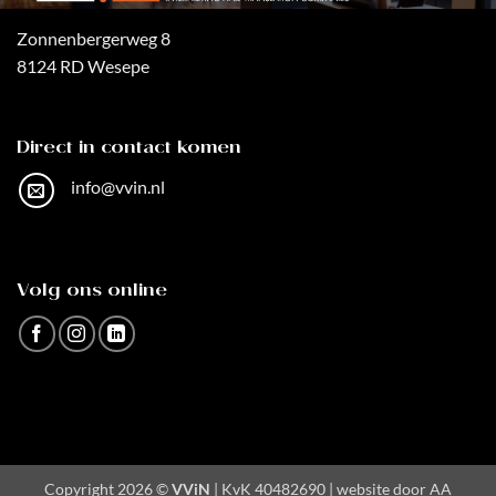
Zonnenbergerweg 8
8124 RD Wesepe
Direct in contact komen
info@vvin.nl
Volg ons online
Copyright 2026 ©
VViN
| KvK 40482690 | website door
AA